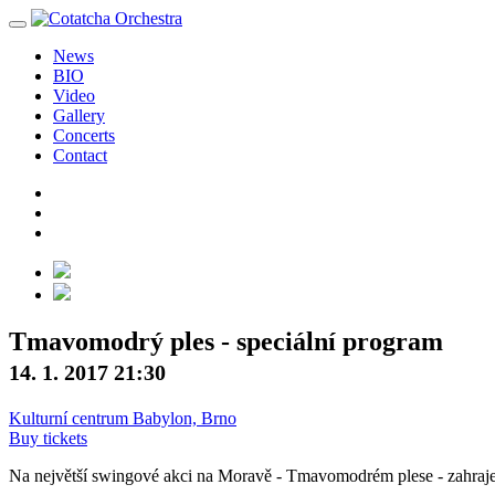
News
BIO
Video
Gallery
Concerts
Contact
Tmavomodrý ples - speciální program
14. 1. 2017 21:30
Kulturní centrum Babylon, Brno
Buy tickets
Na největší swingové akci na Moravě - Tmavomodrém plese - zahraje